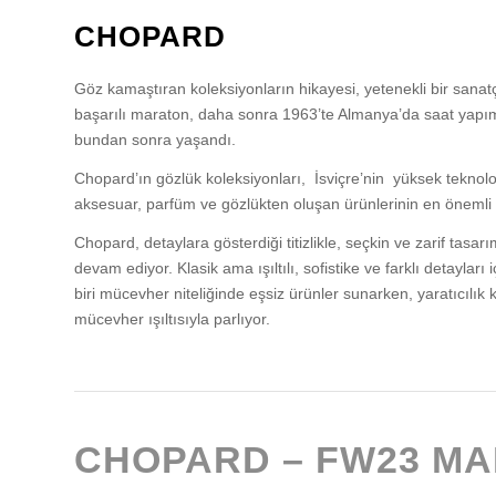
CHOPARD
Göz kamaştıran koleksiyonların hikayesi, yetenekli bir sana
başarılı maraton, daha sonra 1963’te Almanya’da saat yapım
bundan sonra yaşandı.
Chopard’ın gözlük koleksiyonları, İsviçre’nin yüksek teknolo
aksesuar, parfüm ve gözlükten oluşan ürünlerinin en önemli öz
Chopard, detaylara gösterdiği titizlikle, seçkin ve zarif ta
devam ediyor. Klasik ama ışıltılı, sofistike ve farklı detaylar
biri mücevher niteliğinde eşsiz ürünler sunarken, yaratıcılık 
mücevher ışıltısıyla parlıyor.
CHOPARD – FW23 MA