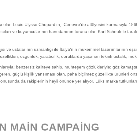
tçı olan Louis Ulysse Chopard’ın, Cenevre’de atölyesini kurmasıyla 186
cıları ve kuyumcularının hanedanının torunu olan Karl Scheufele taraf
jisi ve ustalarının uzmanlığı ile İtalya’nın mükemmel tasarımlarının eşs
ellikleri; özgünlük, yaratıcılık, doruklarda yaşanan teknik ustalık, mük
sarımlarıyla; benzersiz kaliteye sahip, muhteşem gözlükleriyle; göz kama
ı içeren, güçlü kişilik yansıması olan, paha biçilmez güzellikte ürünleri o
konusunda da rakiplerinin hayli önünde yer alıyor. Lüks marka tutkunların
N MAIN CAMPAING