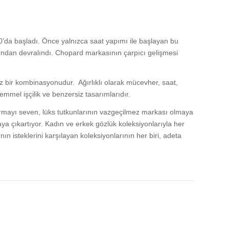
0’da başladı. Önce yalnızca saat yapımı ile başlayan bu
ından devralındı. Chopard markasının çarpıcı gelişmesi
iz bir kombinasyonudur. Ağırlıklı olarak mücevher, saat,
emmel işçilik ve benzersiz tasarımlarıdır.
ştırmayı seven, lüks tutkunlarının vazgeçilmez markası olmaya
rtaya çıkartıyor. Kadın ve erkek gözlük koleksiyonlarıyla her
ın isteklerini karşılayan koleksiyonlarının her biri, adeta