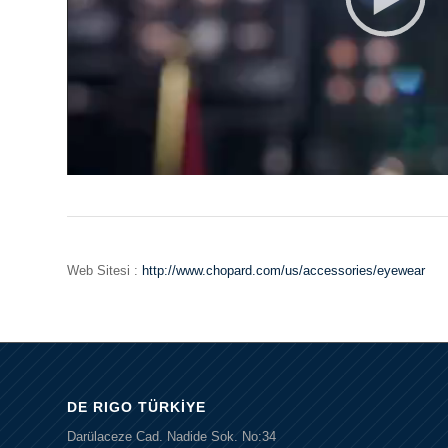
00:00
Web Sitesi :
http://www.chopard.com/us/accessories/eyewear
DE RIGO TÜRKIYE
Darülaceze Cad. Nadide Sok. No:34