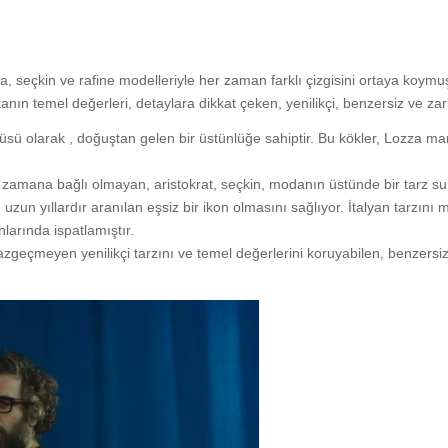
a, seçkin ve rafine modelleriyle her zaman farklı çizgisini ortaya koy
rkanın temel değerleri, detaylara dikkat çeken, yenilikçi, benzersiz ve 
ü olarak , doğuştan gelen bir üstünlüğe sahiptir. Bu kökler, Lozza ma
za; zamana bağlı olmayan, aristokrat, seçkin, modanın üstünde bir tarz
 uzun yıllardır aranılan eşsiz bir ikon olmasını sağlıyor. İtalyan tarzı
nlarında ispatlamıştır.
vazgeçmeyen yenilikçi tarzını ve temel değerlerini koruyabilen, benzersiz