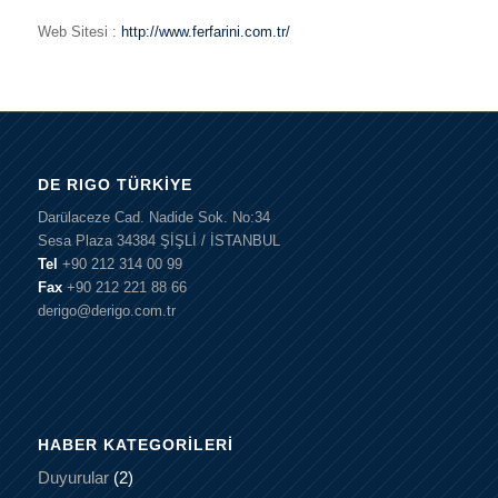
Web Sitesi :
http://www.ferfarini.com.tr/
DE RIGO TÜRKIYE
Darülaceze Cad. Nadide Sok. No:34
Sesa Plaza 34384 ŞİŞLİ / İSTANBUL
Tel
+90 212 314 00 99
Fax
+90 212 221 88 66
derigo@derigo.com.tr
HABER KATEGORILERI
Duyurular
(2)