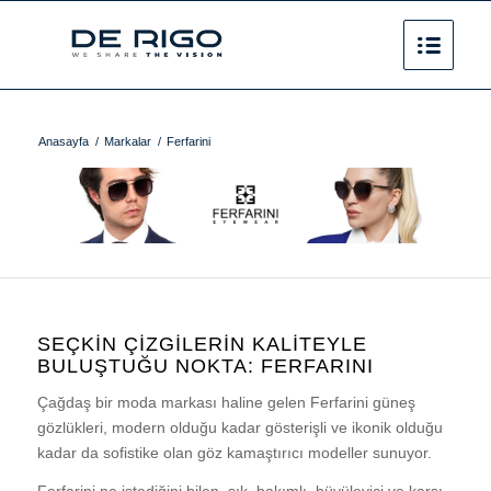
Anasayfa
/
Markalar
/
Ferfarini
SEÇKİN ÇİZGİLERİN
KALİTEYLE
BULUŞTUĞU NOKTA: FERFARINI
Çağdaş bir moda markası haline gelen Ferfarini güneş
gözlükleri, modern olduğu kadar gösterişli ve ikonik olduğu
kadar da sofistike olan göz kamaştırıcı modeller sunuyor.
Ferfarini ne istediğini bilen, şık, bakımlı, büyüleyici ve karşı